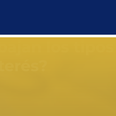
bajan los tipos
terés?