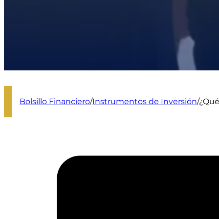
Bolsillo Financiero
/
Instrumentos de Inversión
/
¿Qué